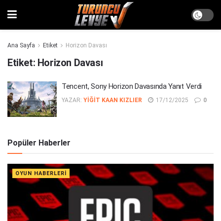
Ana Sayfa
Etiket
Horizon Davası
Etiket:
Horizon Davası
Tencent, Sony Horizon Davasında Yanıt Verdi
YAZAR:
YIĞIT KAAN KIZLIER
17/12/2025
0
Popüler Haberler
OYUN HABERLERI