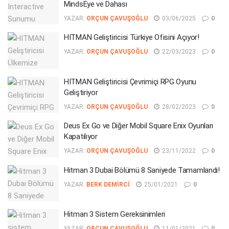
MindsEye ve Dahası
YAZAR:
ORÇUN ÇAVUŞOĞLU
03/06/2025
0
HITMAN Geliştiricisi Türkiye Ofisini Açıyor!
YAZAR:
ORÇUN ÇAVUŞOĞLU
22/03/2023
0
HITMAN Geliştiricisi Çevrimiçi RPG Oyunu
Geliştiriyor
YAZAR:
ORÇUN ÇAVUŞOĞLU
28/02/2023
0
Deus Ex Go ve Diğer Mobil Square Enix Oyunları
Kapatılıyor
YAZAR:
ORÇUN ÇAVUŞOĞLU
23/11/2022
0
Hitman 3 Dubai Bölümü 8 Saniyede Tamamlandı!
YAZAR:
BERK DEMIRCI
25/01/2021
0
Hitman 3 Sistem Gereksinimleri
YAZAR:
ORÇUN ÇAVUŞOĞLU
11/01/2021
0