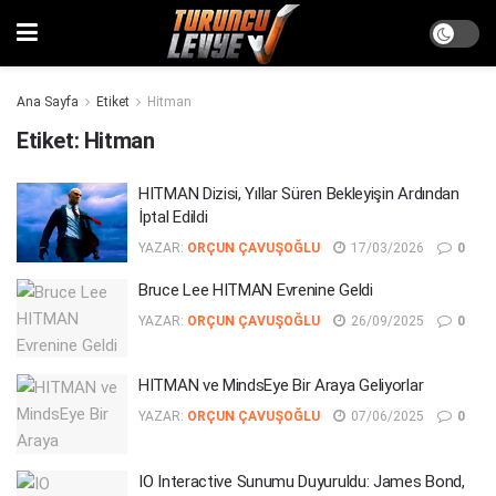
Ana Sayfa
Etiket
Hitman
Etiket:
Hitman
HITMAN Dizisi, Yıllar Süren Bekleyişin Ardından
İptal Edildi
YAZAR:
ORÇUN ÇAVUŞOĞLU
17/03/2026
0
Bruce Lee HITMAN Evrenine Geldi
YAZAR:
ORÇUN ÇAVUŞOĞLU
26/09/2025
0
HITMAN ve MindsEye Bir Araya Geliyorlar
YAZAR:
ORÇUN ÇAVUŞOĞLU
07/06/2025
0
IO Interactive Sunumu Duyuruldu: James Bond,