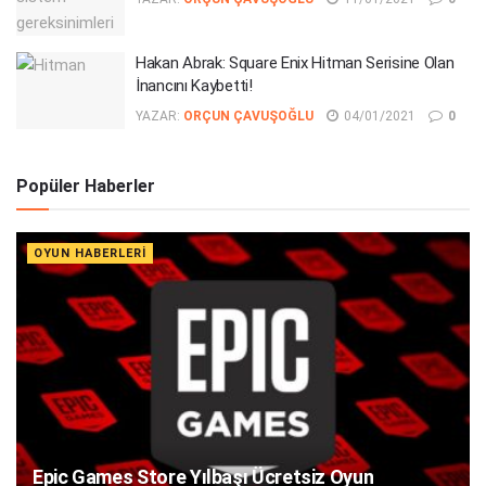
Hakan Abrak: Square Enix Hitman Serisine Olan
İnancını Kaybetti!
YAZAR:
ORÇUN ÇAVUŞOĞLU
04/01/2021
0
Popüler Haberler
OYUN HABERLERI
Epic Games Store Yılbaşı Ücretsiz Oyun