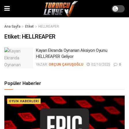
Ana Sayfa
Etiket
HELLREAPER
Etiket:
HELLREAPER
Kayan Ekranda Oynanan Aksiyon Oyunu
HELLREAPER Geliyor
YAZAR:
ORÇUN ÇAVUŞOĞLU
02/10/2025
0
Popüler Haberler
OYUN HABERLERI