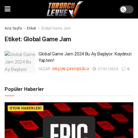
Ana Sayfa
Etiket
Global Game Jam
Etiket:
Global Game Jam
Global Game Jam 2024 Bu Ay Başlıyor: Kaydınızı
Yaptırın!
YAZAR:
ORÇUN ÇAVUŞOĞLU
27/01/2024
0
Popüler Haberler
OYUN HABERLERI