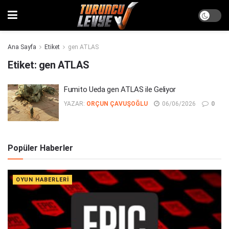
Ana Sayfa
Etiket
gen ATLAS
Etiket:
gen ATLAS
Fumito Ueda gen ATLAS ile Geliyor
YAZAR:
ORÇUN ÇAVUŞOĞLU
06/06/2026
0
Popüler Haberler
OYUN HABERLERI