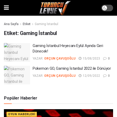
Ana Sayfa
Etiket
Gaming İstanbul
Etiket:
Gaming İstanbul
Gaming İstanbul Heyecanı Eylül Ayında Geri
Dönecek!
YAZAR:
ORÇUN ÇAVUŞOĞLU
15/08/2023
0
Pokemon GO, Gaming İstanbul 2022 ile Dönüyor
YAZAR:
ORÇUN ÇAVUŞOĞLU
12/09/2022
0
Popüler Haberler
OYUN HABERLERI