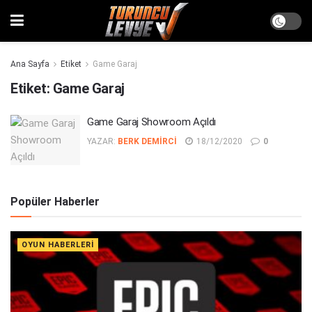
Ana Sayfa
Etiket
Game Garaj
Etiket:
Game Garaj
Game Garaj Showroom Açıldı
YAZAR:
BERK DEMIRCI
18/12/2020
0
Popüler Haberler
OYUN HABERLERI