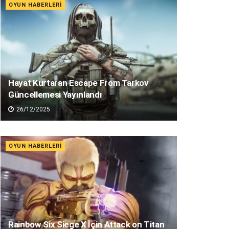
OYUN HABERLERI
Hayat Kurtaran Escape From Tarkov
Güncellemesi Yayınlandı
26/12/2025
OYUN HABERLERI
Rainbow Six Siege X İçin Attack on Titan