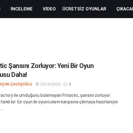
R
İNCELEME
VIDEO
ÜCRETSIZ OYUNLAR
ÇIKACA
ic Şansını Zorluyor: Yeni Bir Oyun
usu Daha!
RÇUN ÇAVUŞOĞLU
23/10/2024
0
actory ile umduğunu bulamayan Fntastic, şansını zorluyor.
farklı bir tür oyun ile oyuncuların karşısına çıkmaya hazırlanıyor.
..