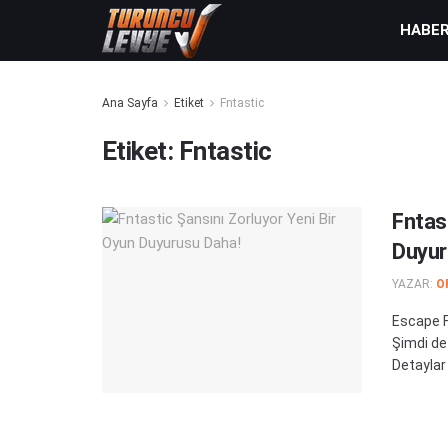
HABE
Ana Sayfa
Etiket
Fntastic
Etiket:
Fntastic
Fntast
Duyur
YAZAR:
O
Escape F
Şimdi de 
Detaylar .