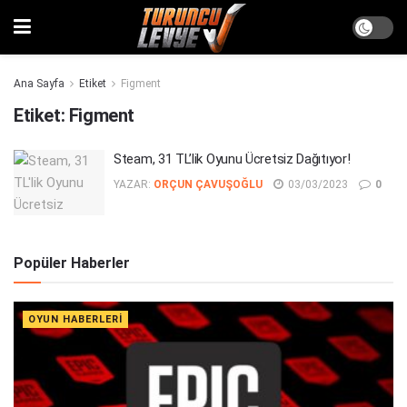
Ana Sayfa
Etiket
Figment
Etiket:
Figment
Steam, 31 TL’lik Oyunu Ücretsiz Dağıtıyor!
YAZAR:
ORÇUN ÇAVUŞOĞLU
03/03/2023
0
Popüler Haberler
OYUN HABERLERI