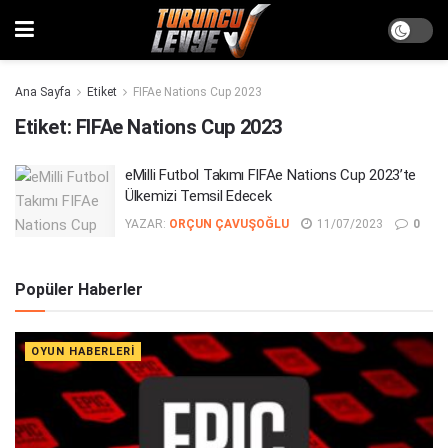
Ana Sayfa
Etiket
FIFAe Nations Cup 2023
Etiket:
FIFAe Nations Cup 2023
eMilli Futbol Takımı FIFAe Nations Cup 2023’te
Ülkemizi Temsil Edecek
YAZAR:
ORÇUN ÇAVUŞOĞLU
11/07/2023
0
Popüler Haberler
OYUN HABERLERI