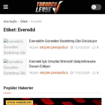
Ana Sayfa
Etiket
Everwild
Etiket:
Everwild
Everwild’ın Görselleri Sızdırılmış Gibi Görünüyor
YAZAR:
ORÇUN ÇAVUŞOĞLU
13/10/2025
0
Everwild İçin Umutlar Bitmedi! Geliştirilmesine
Devam Ediliyor
YAZAR:
ORÇUN ÇAVUŞOĞLU
17/02/2025
0
Popüler Haberler
OYUN HABERLERI