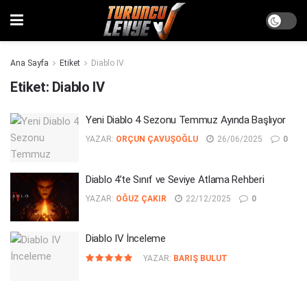
Ana Sayfa
Etiket
Diablo IV
Etiket:
Diablo IV
Yeni Diablo 4 Sezonu Temmuz Ayında Başlıyor
YAZAR:
ORÇUN ÇAVUŞOĞLU
26/06/2025
0
Diablo 4’te Sınıf ve Seviye Atlama Rehberi
YAZAR:
OĞUZ ÇAKIR
22/12/2025
0
Diablo IV İnceleme
YAZAR:
BARIŞ BULUT