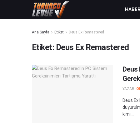
HABE
Ana Sayfa
Etiket
Deus Ex Remastered
Etiket:
Deus Ex Remastered
Deus 
Gerek
YAZAR:
O
Deus Ex 
duyurulm
kimi ...