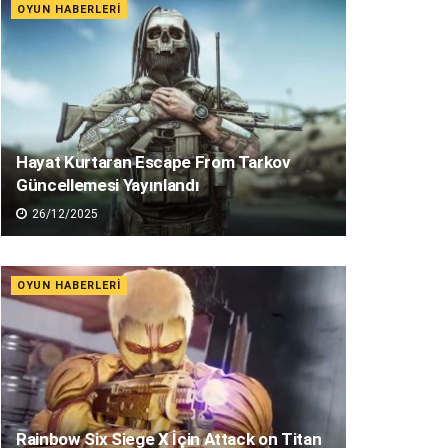
OYUN HABERLERI
Hayat Kurtaran Escape From Tarkov
Güncellemesi Yayınlandı
26/12/2025
OYUN HABERLERI
Rainbow Six Siege X İçin Attack on Titan