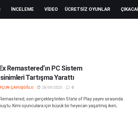
R
İNCELEME
VIDEO
ÜCRETSIZ OYUNLAR
ÇIKACA
Ex Remastered’ın PC Sistem
sinimleri Tartışma Yarattı
RÇUN ÇAVUŞOĞLU
28/09/2025
0
Remastered, son gerçekleştirilen State of Play yayını sırasında
uştu. Kimi oyunculara için büyük bir heyecan yaşatmış iken,