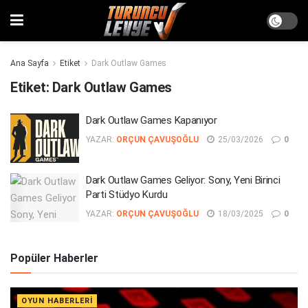
Ana Sayfa
Etiket
Dark Outlaw Games
Etiket:
Dark Outlaw Games
Dark Outlaw Games Kapanıyor
YAZAR:
ORÇUN ÇAVUŞOĞLU
25/03/2026
0
Dark Outlaw Games Geliyor: Sony, Yeni Birinci
Parti Stüdyo Kurdu
YAZAR:
ORÇUN ÇAVUŞOĞLU
18/03/2025
0
Popüler Haberler
OYUN HABERLERI