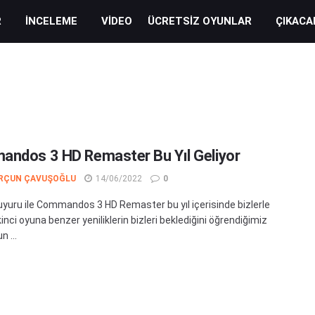
R
İNCELEME
VIDEO
ÜCRETSIZ OYUNLAR
ÇIKACA
ndos 3 HD Remaster Bu Yıl Geliyor
RÇUN ÇAVUŞOĞLU
14/06/2022
0
yuru ile Commandos 3 HD Remaster bu yıl içerisinde bizlerle
kinci oyuna benzer yeniliklerin bizleri beklediğini öğrendiğimiz
 ...