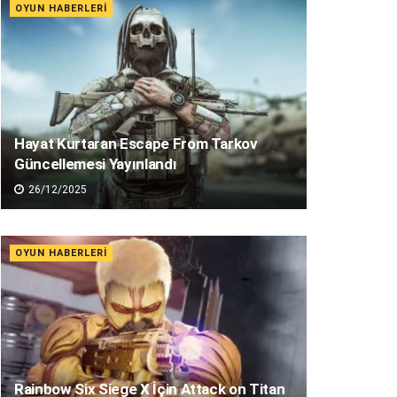
OYUN HABERLERI
Hayat Kurtaran Escape From Tarkov
Güncellemesi Yayınlandı
26/12/2025
OYUN HABERLERI
Rainbow Six Siege X İçin Attack on Titan