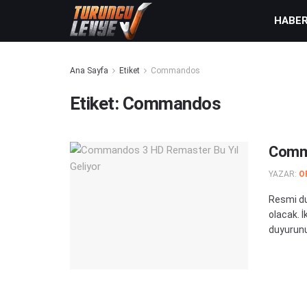
HABE
Ana Sayfa
Etiket
Commandos
Etiket:
Commandos
Comma
YAZAR:
O
Resmi du
olacak. İ
duyurunun