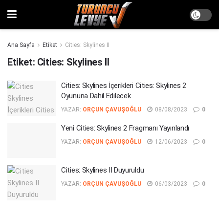
Ana Sayfa
Etiket
Cities: Skylines II
Etiket:
Cities: Skylines II
Cities: Skylines İçerikleri Cities: Skylines 2
Oyununa Dahil Edilecek
YAZAR:
ORÇUN ÇAVUŞOĞLU
08/08/2023
0
Yeni Cities: Skylines 2 Fragmanı Yayınlandı
YAZAR:
ORÇUN ÇAVUŞOĞLU
12/06/2023
0
Cities: Skylines II Duyuruldu
YAZAR:
ORÇUN ÇAVUŞOĞLU
06/03/2023
0