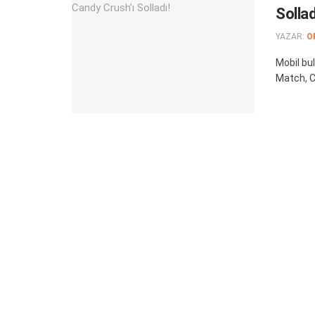
Sollad
YAZAR:
O
Mobil bu
Match, Ca