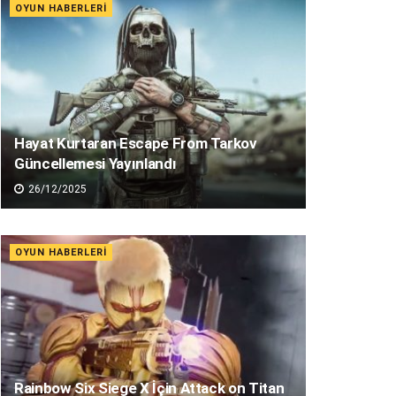
OYUN HABERLERI
Hayat Kurtaran Escape From Tarkov
Güncellemesi Yayınlandı
26/12/2025
OYUN HABERLERI
Rainbow Six Siege X İçin Attack on Titan