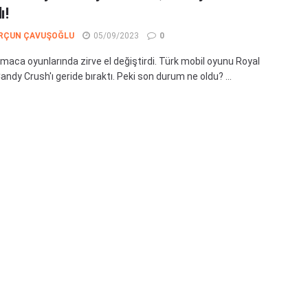
ı!
RÇUN ÇAVUŞOĞLU
05/09/2023
0
lmaca oyunlarında zirve el değiştirdi. Türk mobil oyunu Royal
ndy Crush'ı geride bıraktı. Peki son durum ne oldu? ...