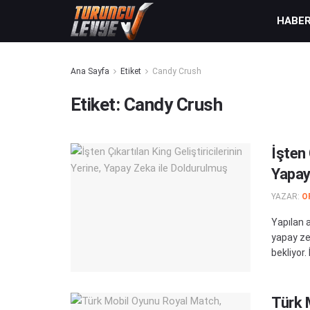
HABE
Ana Sayfa
Etiket
Candy Crush
Etiket:
Candy Crush
İşten 
Yapay
YAZAR:
O
Yapılan a
yapay ze
bekliyor. 
Türk 