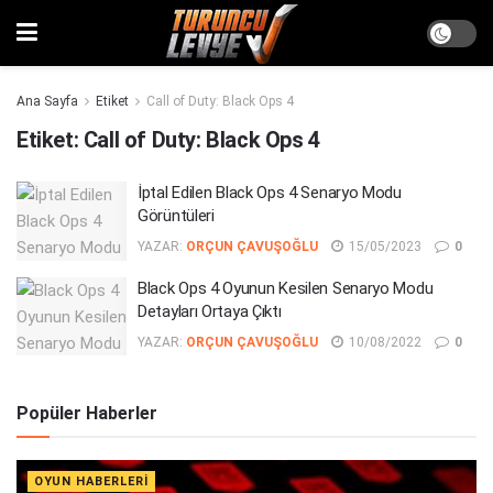
Ana Sayfa
Etiket
Call of Duty: Black Ops 4
Etiket:
Call of Duty: Black Ops 4
İptal Edilen Black Ops 4 Senaryo Modu
Görüntüleri
YAZAR:
ORÇUN ÇAVUŞOĞLU
15/05/2023
0
Black Ops 4 Oyunun Kesilen Senaryo Modu
Detayları Ortaya Çıktı
YAZAR:
ORÇUN ÇAVUŞOĞLU
10/08/2022
0
Popüler Haberler
OYUN HABERLERI