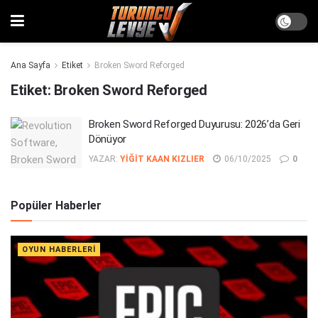
Ana Sayfa
Etiket
Broken Sword Reforged
Etiket:
Broken Sword Reforged
Broken Sword Reforged Duyurusu: 2026’da Geri
Dönüyor
YAZAR:
YIĞIT KAAN KIZLIER
06/10/2025
0
Popüler Haberler
OYUN HABERLERI