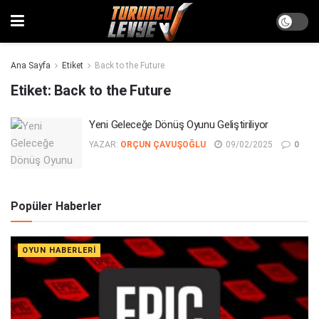
Ana Sayfa
Etiket
Back to the Future
Etiket:
Back to the Future
Yeni Geleceğe Dönüş Oyunu Geliştiriliyor
YAZAR:
ORÇUN ÇAVUŞOĞLU
09/02/2025
0
Popüler Haberler
OYUN HABERLERI