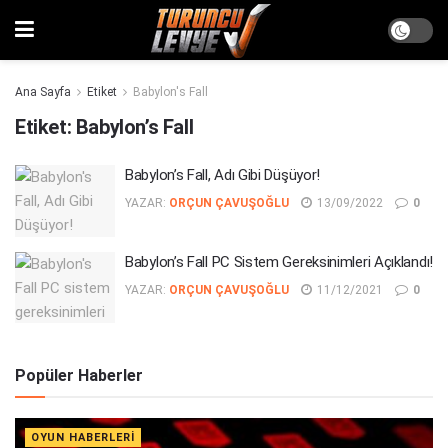
Ana Sayfa
Etiket
Babylon's Fall
Etiket:
Babylon’s Fall
Babylon’s Fall, Adı Gibi Düşüyor!
YAZAR:
ORÇUN ÇAVUŞOĞLU
13/09/2022
0
Babylon’s Fall PC Sistem Gereksinimleri Açıklandı!
YAZAR:
ORÇUN ÇAVUŞOĞLU
11/12/2021
0
Popüler Haberler
OYUN HABERLERI