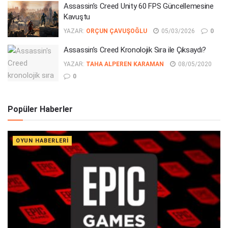
Assassin’s Creed Unity 60 FPS Güncellemesine
Kavuştu
YAZAR:
ORÇUN ÇAVUŞOĞLU
05/03/2026
0
Assassin’s Creed Kronolojik Sıra ile Çıksaydı?
YAZAR:
TAHA ALPEREN KARAMAN
08/05/2020
0
Popüler Haberler
OYUN HABERLERI