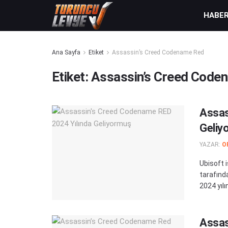
HABE
Ana Sayfa
Etiket
Assassin’s Creed Codename Red
Etiket:
Assassin’s Creed Code
Assas
Geliy
YAZAR:
O
Ubisoft 
tarafınd
2024 yılın
Assas