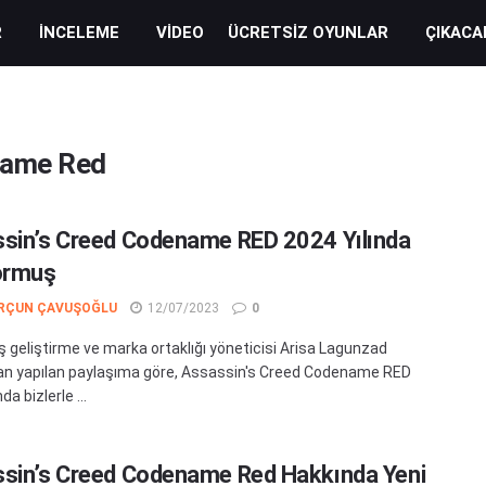
R
İNCELEME
VIDEO
ÜCRETSIZ OYUNLAR
ÇIKACA
name Red
sin’s Creed Codename RED 2024 Yılında
ormuş
RÇUN ÇAVUŞOĞLU
12/07/2023
0
iş geliştirme ve marka ortaklığı yöneticisi Arisa Lagunzad
an yapılan paylaşıma göre, Assassin's Creed Codename RED
da bizlerle ...
sin’s Creed Codename Red Hakkında Yeni