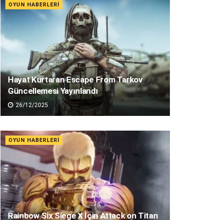
OYUN HABERLERI
Hayat Kurtaran Escape From Tarkov
Güncellemesi Yayınlandı
26/12/2025
OYUN HABERLERI
Rainbow Six Siege X İçin Attack on Titan