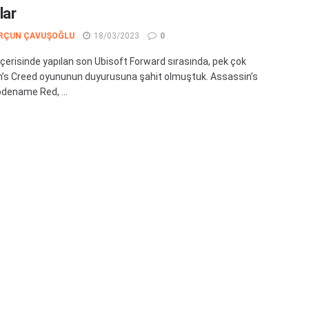
lar
RÇUN ÇAVUŞOĞLU
18/03/2023
0
 içerisinde yapılan son Ubisoft Forward sırasında, pek çok
’s Creed oyununun duyurusuna şahit olmuştuk. Assassin’s
dename Red, ...