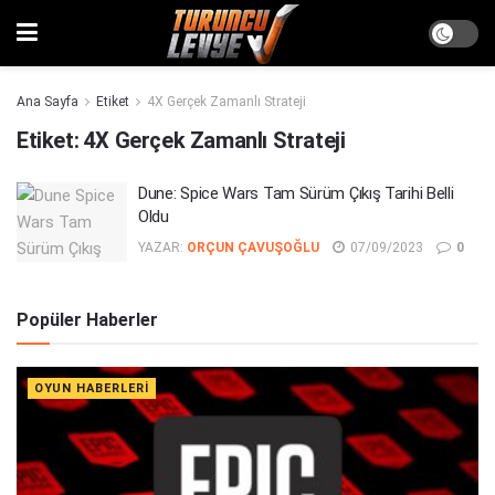
Ana Sayfa
Etiket
4X Gerçek Zamanlı Strateji
Etiket:
4X Gerçek Zamanlı Strateji
Dune: Spice Wars Tam Sürüm Çıkış Tarihi Belli
Oldu
YAZAR:
ORÇUN ÇAVUŞOĞLU
07/09/2023
0
Popüler Haberler
OYUN HABERLERI