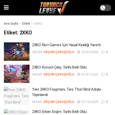
Ana Sayfa
Etiket
2XKO
Etiket:
2XKO
2XKO Riot Games İçin Hayal Kırıklığı Yarattı
YAZAR:
ORÇUN ÇAVUŞOĞLU
10/02/2026
0
2XKO Konsol Çıkış Tarihi Belli Oldu
YAZAR:
ORÇUN ÇAVUŞOĞLU
01/01/2026
0
Yeni 2XKO Fragmanı, Ties That Bind Adıyla
Yayınlandı
YAZAR:
ORÇUN ÇAVUŞOĞLU
07/10/2025
0
2XKO Erken Erişim Tarihi Belli Oldu