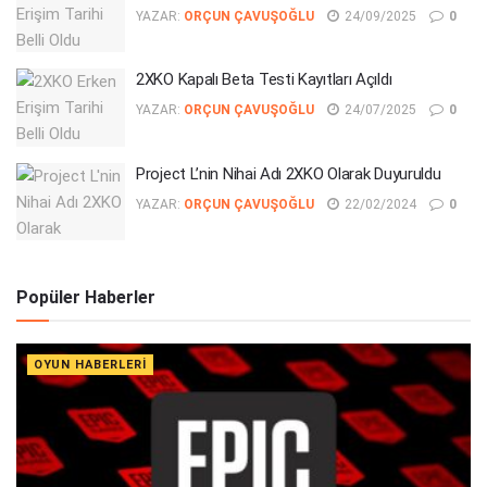
YAZAR:
ORÇUN ÇAVUŞOĞLU
24/09/2025
0
2XKO Kapalı Beta Testi Kayıtları Açıldı
YAZAR:
ORÇUN ÇAVUŞOĞLU
24/07/2025
0
Project L’nin Nihai Adı 2XKO Olarak Duyuruldu
YAZAR:
ORÇUN ÇAVUŞOĞLU
22/02/2024
0
Popüler Haberler
OYUN HABERLERI