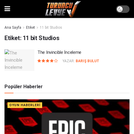
Ana Sayfa
Etiket
11 bit Studios
Etiket:
11 bit Studios
The Invincible İnceleme
YAZAR:
BARIŞ BULUT
Popüler Haberler
OYUN HABERLERI