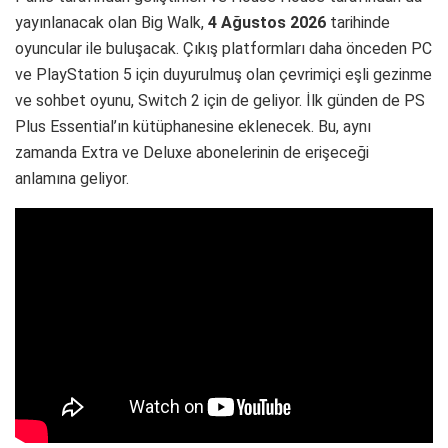
yayınlanacak olan Big Walk,
4 Ağustos 2026
tarihinde
oyuncular ile buluşacak. Çıkış platformları daha önceden PC
ve PlayStation 5 için duyurulmuş olan çevrimiçi eşli gezinme
ve sohbet oyunu, Switch 2 için de geliyor. İlk günden de PS
Plus Essential’ın kütüphanesine eklenecek. Bu, aynı
zamanda Extra ve Deluxe abonelerinin de erişeceği
anlamına geliyor.