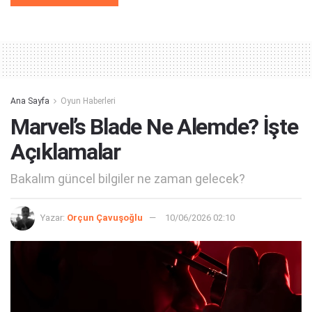
Ana Sayfa
Oyun Haberleri
Marvel’s Blade Ne Alemde? İşte
Açıklamalar
Bakalım güncel bilgiler ne zaman gelecek?
Yazar:
Orçun Çavuşoğlu
10/06/2026 02:10