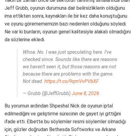
Yakın bir zaman önce de sektörün tanınmış simalarında olan
Jeff Grubb, oyunun durumuna dair belirsizliklerin olduğunu
ima ettikten sonra, kaynakları ile bir kez daha konuştuğunu
ve oyunu göremememizin bazı nedenleri olduğunu söyledi.
Ne var ki bunların, oyunun genel kalitesiyle alakalı olmadığını
da sözlerine ekledi.
Whoa. No. I was just speculating here. I’ve
checked since. Sounds like there are reasons
we haven’t seen it, but those reasons are not
because there are problems with the game.
Not dead.
https://t.co/9qmVvPVbXF
— Grubb (@JeffGrubb)
June 8, 2026
Bu yorumun ardından Shpeshal Nick de oyunun iptal
edilmediğini ve geliştirme sürecinin de gayet iyi gittiğini
ifade etti. Elbette bu söylemler resmi söylemler olmadığı
için, gözler doğrudan Bethesda Softworks ve Arkane