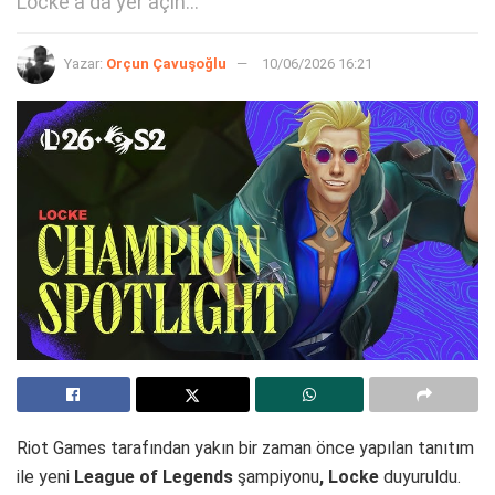
Locke'a da yer açın...
Yazar:
Orçun Çavuşoğlu
10/06/2026 16:21
Riot Games tarafından yakın bir zaman önce yapılan tanıtım
ile yeni
League of Legends
şampiyonu
, Locke
duyuruldu.