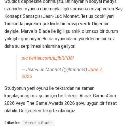
Studios cephesine dönmüştü. Bir hayranın sosyal medya
üzerinden oyunun durumuyla ilgili sorusuna cevap veren Baş
Konsept Sanatçısı Jean-Luc Monnet, ‘let us cook’ yani
‘bırakında pişirelim’ şeklinde bir cevap verdi. Diğer bir
deyişle, Marvel’s Blade ile ilgili şu anlık olumsuz bir durum
yok gibi görünüyor. Bu da oyuncuların yüreklerine bir kez
daha su serpilmesi anlamına geliyor.
pic.twitter.com/jLjlbRPD8l
— Jean-Luc Monnet (@jlmonnet)
June 7,
2026
Stüdyonun yeni oyunu ile tekrardan ne zaman
karşılaşacağımız şu an için belli değil. Ancak GamesCom
2026 veya The Game Awards 2026 şovu uygun bir fırsat
olabilir. Gelişmeleri takipte olacağız.
Etiketler:
Marvel's Blade