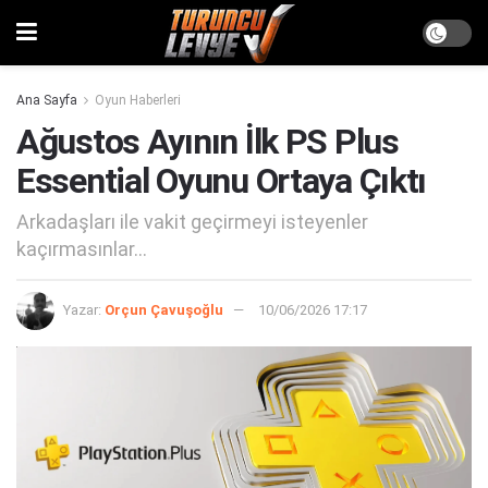
Ana Sayfa
Oyun Haberleri
Ağustos Ayının İlk PS Plus
Essential Oyunu Ortaya Çıktı
Arkadaşları ile vakit geçirmeyi isteyenler
kaçırmasınlar...
Yazar:
Orçun Çavuşoğlu
10/06/2026 17:17